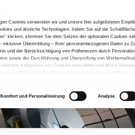
n
gen Cookies verwenden wir und unsere hier aufgelisteten Empf
ookies und ähnliche Technologien. Indem Sie auf die Schaltfläche
nagement
Karriere
Über uns
Kontakt
en" klicken, stimmen Sie dem Setzen der optionalen Cookies se
 – inklusive Übermittlung – Ihrer personenbezogenen Daten zu 
ts und der Berücksichtigung von Präferenzen durch Personalisi
tens sowie der Durchführung und Überprüfung von Werbemaßn
ch einzelne Kategorien von Cookies auswählen und deren Verwe
ie Schaltfläche "Auswahl speichern" klicken. Ihre Einwilligung 
unsicheren Drittländern. Wir weisen auf ein nicht mit der EU verg
chen Ländern hin. Es besteht u.a. das Risiko, dass dortige Behö
ifen können und Ihre Datenschutzrechte eingeschränkt sind. Wei
Komfort und Personalisierung
Analyse
deten Cookies und ähnlichen Technologien sowie zur Verarbeitu
 z.B. zu den verarbeiteten Daten, den Speicherdauern und den
ie durch Anklicken von "Details zeigen" oder durch Aufrufen
ärung
, die am Ende der Webseite verlinkt ist, wählen und finden
llungen oder wenn Sie die Schaltfläche "Alle optionalen Cookie