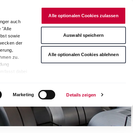
Deutsch
Kontakt
Alle optionalen Cookies zulassen
änger auch
 "Alle
Auswahl speichern
lbst sowie
Zwecken der
erung,
Alle optionalen Cookies ablehnen
ahmen zu.
ndung
umfasst dabei
leichbares
rden auf die
tere
Marketing
Details zeigen
ng Ihrer
. Je nach den
s ablehnen"